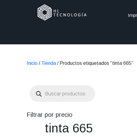
Impr
Inicio
/
Tienda
/ Productos etiquetados “tinta 665”
Búsqueda
de
productos
Filtrar por precio
tinta 665