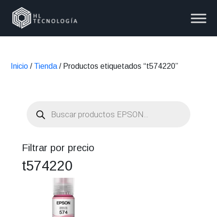
Inicio
/
Tienda
/ Productos etiquetados “t574220”
Búsqueda
de
productos
Filtrar por precio
t574220