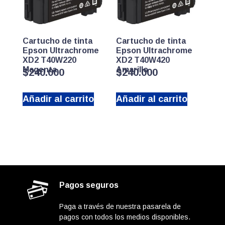
Cartucho de tinta
Cartucho de tinta
Epson Ultrachrome
Epson Ultrachrome
XD2 T40W220
XD2 T40W420
Magenta
Amarillo
$
240.000
$
240.000
Añadir al carrito
Añadir al carrito
Pagos seguros
Paga a través de nuestra pasarela de
pagos con todos los medios disponibles.