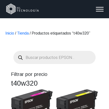
Inicio
/
Tienda
/ Productos etiquetados “t40w320”
Búsqueda
de
productos
Filtrar por precio
t40w320