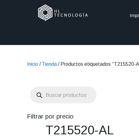
Impr
Inicio
/
Tienda
/ Productos etiquetados “T215520-
Búsqueda
de
productos
Filtrar por precio
T215520-AL