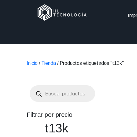
Impr
Inicio
/
Tienda
/ Productos etiquetados “t13k”
Búsqueda
de
productos
Filtrar por precio
t13k