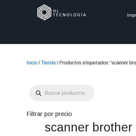
Impr
Inicio
/
Tienda
/ Productos etiquetados “scanner bro
Búsqueda
de
productos
Filtrar por precio
scanner brother