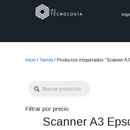
Impr
Inicio
/
Tienda
/ Productos etiquetados “Scanner A
Búsqueda
de
productos
Filtrar por precio
Scanner A3 Eps