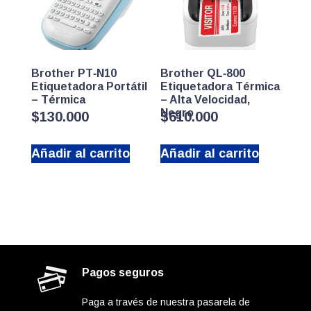
Brother PT‑N10
Brother QL‑800
Etiquetadora Portátil
Etiquetadora Térmica
– Térmica
– Alta Velocidad,
Negro
$
130.000
$
610.000
Añadir al carrito
Añadir al carrito
Pagos seguros
Paga a través de nuestra pasarela de