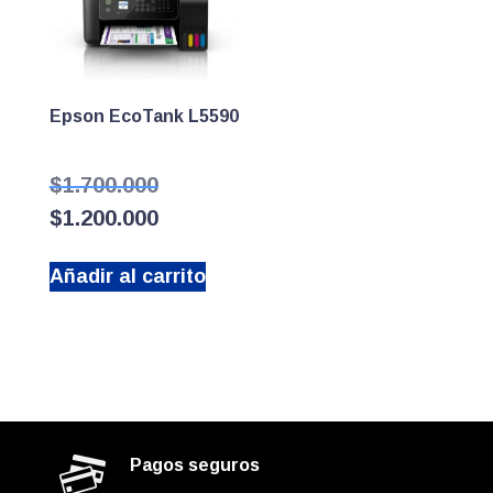
Epson EcoTank L5590
El
$
1.700.000
precio
El
$
1.200.000
original
precio
era:
actual
$1.700.000.
Añadir al carrito
es:
$1.200.000.
Pagos seguros