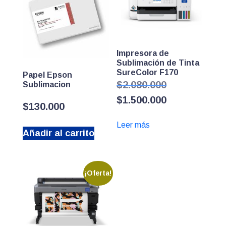
Impresora de
Sublimación de Tinta
SureColor F170
Papel Epson
El
$
2.080.000
Sublimacion
precio
El
$
1.500.000
original
$
130.000
precio
era:
actual
$2.080.000.
Leer más
es:
Añadir al carrito
$1.500.000.
¡Oferta!