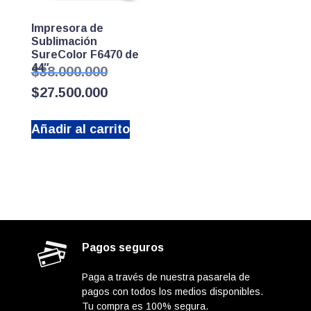
Impresora de
Sublimación
SureColor F6470 de
44″
El
$
38.000.000
precio
El
$
27.500.000
original
precio
era:
actual
$38.000.000.
Añadir al carrito
es:
$27.500.000.
Pagos seguros
Paga a través de nuestra pasarela de
pagos con todos los medios disponibles.
Tu compra es 100% segura.