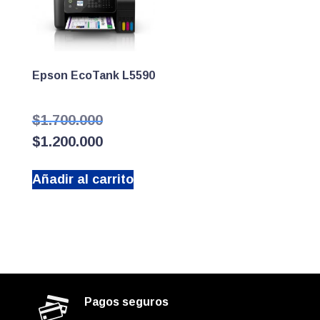
Epson EcoTank L5590
El
$
1.700.000
precio
El
$
1.200.000
original
precio
era:
actual
$1.700.000.
Añadir al carrito
es:
$1.200.000.
Pagos seguros