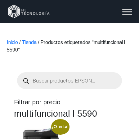
Inicio
/
Tienda
/ Productos etiquetados “multifuncional l
5590”
Búsqueda
de
productos
Filtrar por precio
multifuncional l 5590
¡Oferta!