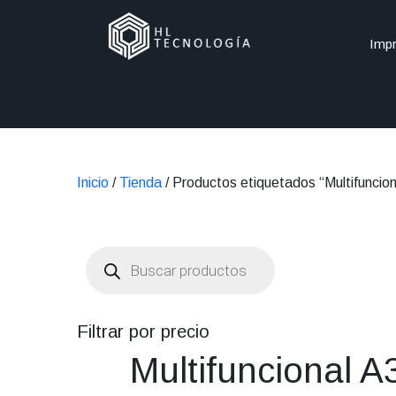
Impr
Inicio
/
Tienda
/ Productos etiquetados “Multifuncio
Búsqueda
de
productos
Filtrar por precio
Multifuncional A