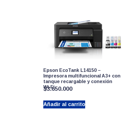
Epson EcoTank L14150 –
Impresora multifuncional A3+ con
tanque recargable y conexión
Wi‑Fi
$
3.650.000
Añadir al carrito