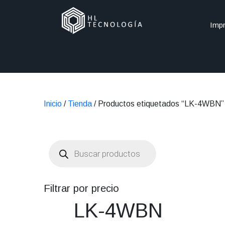
Impr
Inicio
/
Tienda
/ Productos etiquetados “LK-4WBN”
Búsqueda
de
productos
Filtrar por precio
LK-4WBN