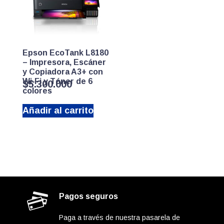
Epson EcoTank L8180
– Impresora, Escáner
y Copiadora A3+ con
Wi‑Fi y Tóner de 6
$
5.300.000
colores
Añadir al carrito
Pagos seguros
Paga a través de nuestra pasarela de