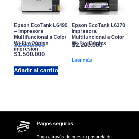
Epson EcoTank L6490
Epson EcoTank L6370
– Impresora
Impresora
Multifuncional a Color
Multifuncional a Color
Wi-Fi y Dúplex
El
Wi-Fi y Dúplex
$
1.800.000
$
2.200.000
impresion
precio
El
$
1.500.000
original
precio
Leer más
era:
actual
$1.800.000.
Añadir al carrito
es:
$1.500.000.
Pagos seguros
Paga a través de nuestra pasarela de