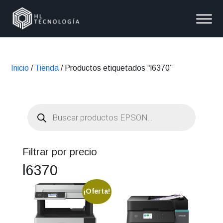
Inicio
/
Tienda
/ Productos etiquetados “l6370”
Búsqueda
de
productos
Filtrar por precio
l6370
¡Oferta!