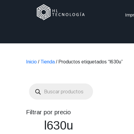
Impr
Inicio
/
Tienda
/ Productos etiquetados “l630u”
Búsqueda
de
productos
Filtrar por precio
l630u