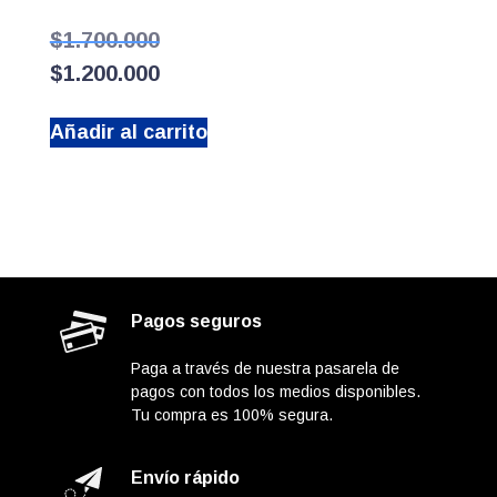
El
$
1.700.000
precio
El
$
1.200.000
original
precio
era:
actual
$1.700.000.
Añadir al carrito
es:
$1.200.000.
Pagos seguros
Paga a través de nuestra pasarela de
pagos con todos los medios disponibles.
Tu compra es 100% segura.
Envío rápido