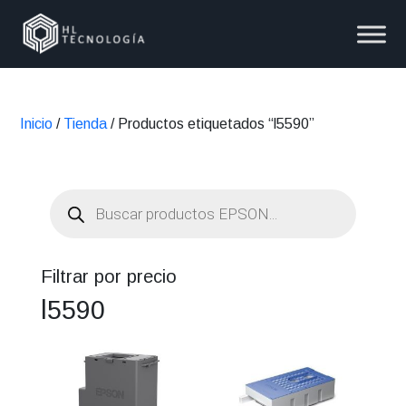
Inicio
/
Tienda
/ Productos etiquetados “l5590”
Búsqueda
de
productos
Filtrar por precio
l5590