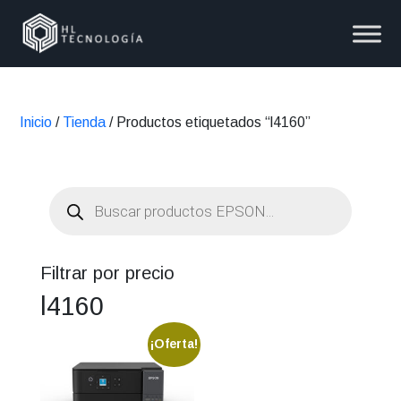
Inicio
/
Tienda
/ Productos etiquetados “l4160”
Búsqueda
de
productos
Filtrar por precio
l4160
¡Oferta!