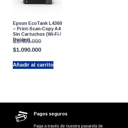
Epson EcoTank L4360
– Print‑Scan‑Copy A4
Sin Cartuchos (Wi‑Fi /
Duplex)
El
$
1.450.000
precio
El
$
1.090.000
original
precio
era:
actual
$1.450.000.
Añadir al carrito
es:
$1.090.000.
Pagos seguros
Paga a través de nuestra pasarela de