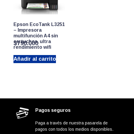
Epson EcoTank L3251
– Impresora
multifunción A4 sin
cartuchos, ultra
$
790.000
rendimiento wifi
Añadir al carrito
Pagos seguros
Paga a través de nuestra pasarela de
pagos con todos los medios disponibles.