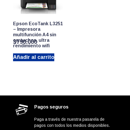
Epson EcoTank L3251
– Impresora
multifunción A4 sin
cartuchos, ultra
$
790.000
rendimiento wifi
Añadir al carrito
Pagos seguros
Paga a través de nuestra pasarela de
pagos con todos los medios disponibles.