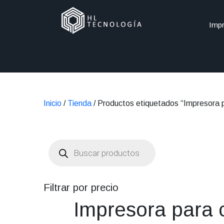
Impr
Inicio
/
Tienda
/ Productos etiquetados “Impresora p
Búsqueda
de
productos
Filtrar por precio
Impresora para c