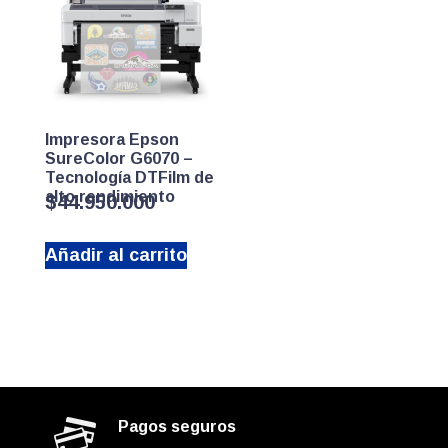
Impresora Epson
SureColor G6070 –
Tecnología DTFilm de
alto rendimiento
$
44.950.000
Añadir al carrito
Pagos seguros