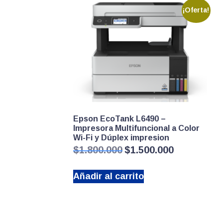
¡Oferta!
Epson EcoTank L6490 –
Impresora Multifuncional a Color
Wi-Fi y Dúplex impresion
El
El
$
1.800.000
$
1.500.000
precio
precio
original
actual
Añadir al carrito
era:
es:
$1.800.000.
$1.500.000.