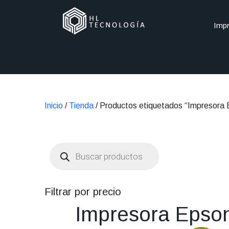
Impr
Inicio
/
Tienda
/ Productos etiquetados “Impresora
Búsqueda
de
productos
Filtrar por precio
Impresora Epso