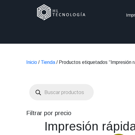
Impr
Inicio
/
Tienda
/ Productos etiquetados “Impresión r
Búsqueda
de
productos
Filtrar por precio
Impresión rápid