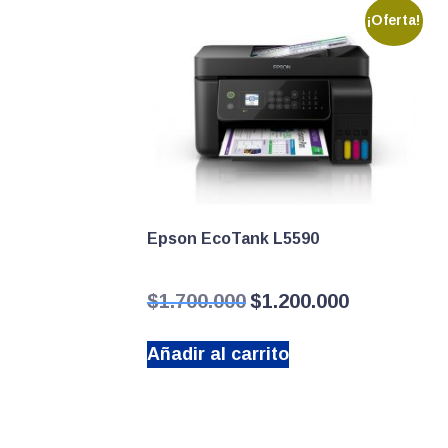
¡Oferta!
Epson EcoTank L5590
El
El
$
1.700.000
$
1.200.000
precio
precio
original
actual
Añadir al carrito
era:
es:
$1.700.000.
$1.200.000.