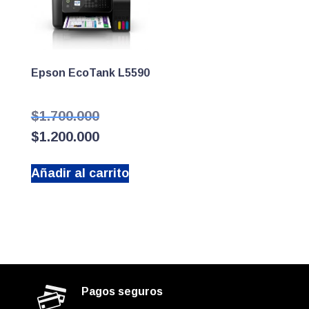
Epson EcoTank L5590
El
$
1.700.000
precio
El
$
1.200.000
original
precio
era:
actual
$1.700.000.
Añadir al carrito
es:
$1.200.000.
Pagos seguros