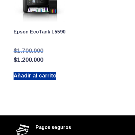
Epson EcoTank L5590
El
$
1.700.000
precio
El
$
1.200.000
original
precio
era:
actual
$1.700.000.
Añadir al carrito
es:
$1.200.000.
Pagos seguros