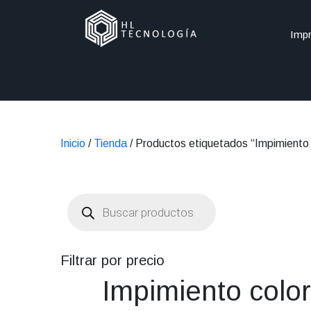
Impr
Inicio
/
Tienda
/ Productos etiquetados “Impimiento 
Búsqueda
de
productos
Filtrar por precio
Impimiento color