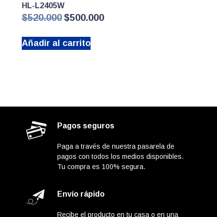
HL-L2405W
El
El
$
520.000
$
500.000
precio
precio
original
actual
Añadir al carrito
era:
es:
$520.000.
$500.000.
Pagos seguros
Paga a través de nuestra pasarela de
pagos con todos los medios disponibles.
Tu compra es 100% segura.
Envío rápido
Recibe el producto en tu casa o en una