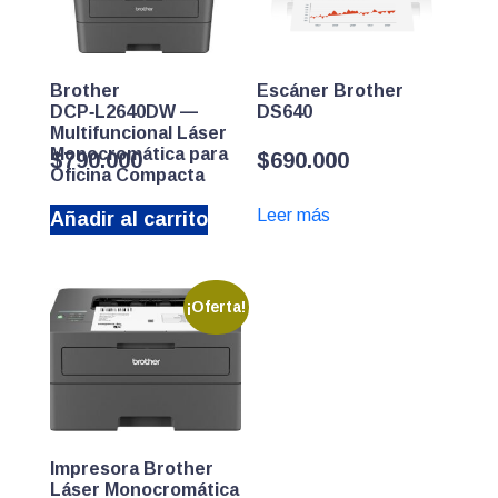
Brother
Escáner Brother
DCP‑L2640DW —
DS640
Multifuncional Láser
Monocromática para
$
790.000
$
690.000
Oficina Compacta
Leer más
Añadir al carrito
¡Oferta!
Impresora Brother
Láser Monocromática