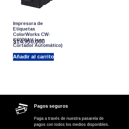
Impresora de
Etiquetas
ColorWorks CW-
C6000AU (con
$
14.950.000
Cortador Automático)
Añadir al carrito
Pagos seguros
Paga a través de nuestra pasarela de
pagos con todos los medios disponibles.