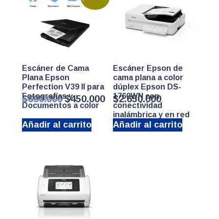
Escáner de Cama
Escáner Epson de
Plana Epson
cama plana a color
Perfection V39 II para
dúplex Epson DS-
Fotografías y
El
El
1760WN con
$
690.000
$
450.000
$
2.650.000
Documentos a color
conectividad
precio
precio
inalámbrica y en red
original
actual
Añadir al carrito
Añadir al carrito
era:
es:
$690.000.
$450.000.