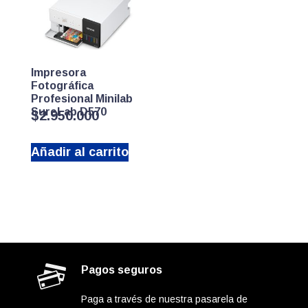
Impresora
Fotográfica
Profesional Minilab
SureLab D570
$
2.950.000
Añadir al carrito
Pagos seguros
Paga a través de nuestra pasarela de