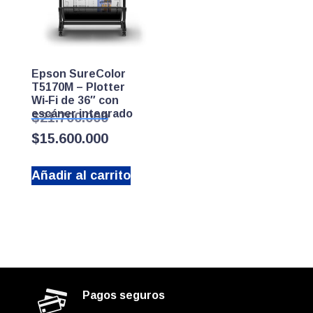
Epson SureColor
T5170M – Plotter
Wi‑Fi de 36″ con
escáner integrado
El
$
21.700.000
precio
El
$
15.600.000
original
precio
era:
actual
$21.700.000.
Añadir al carrito
es:
$15.600.000.
Pagos seguros