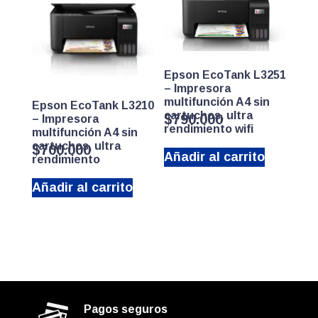
Epson EcoTank L3251
– Impresora
multifunción A4 sin
Epson EcoTank L3210
cartuchos, ultra
$
790.000
– Impresora
rendimiento wifi
multifunción A4 sin
cartuchos, ultra
$
700.000
Añadir al carrito
rendimiento
Añadir al carrito
Pagos seguros