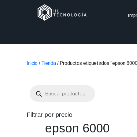
Impr
Inicio
/
Tienda
/ Productos etiquetados “epson 600
Búsqueda
de
productos
Filtrar por precio
epson 6000