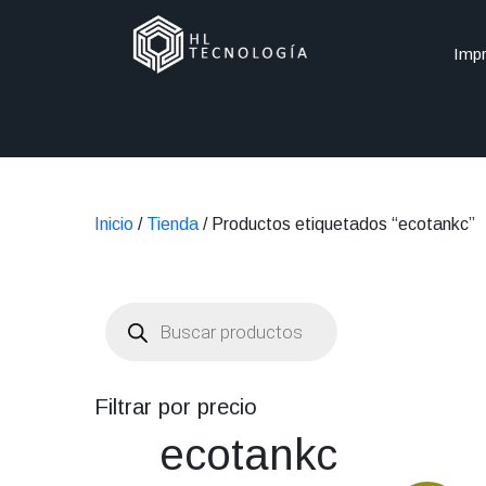
Impr
Inicio
/
Tienda
/ Productos etiquetados “ecotankc”
Búsqueda
de
productos
Filtrar por precio
ecotankc