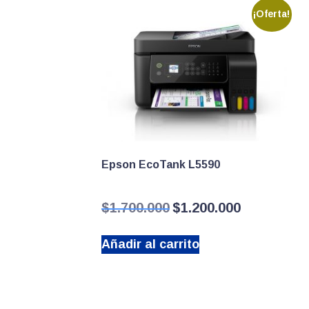
¡Oferta!
Epson EcoTank L5590
El
El
$
1.700.000
$
1.200.000
precio
precio
original
actual
Añadir al carrito
era:
es:
$1.700.000.
$1.200.000.