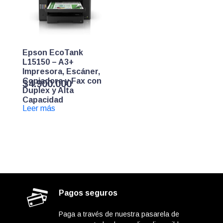
Epson EcoTank
L15150 – A3+
Impresora, Escáner,
Copiadora y Fax con
$
4.900.000
Duplex y Alta
Capacidad
Leer más
Pagos seguros
Paga a través de nuestra pasarela de