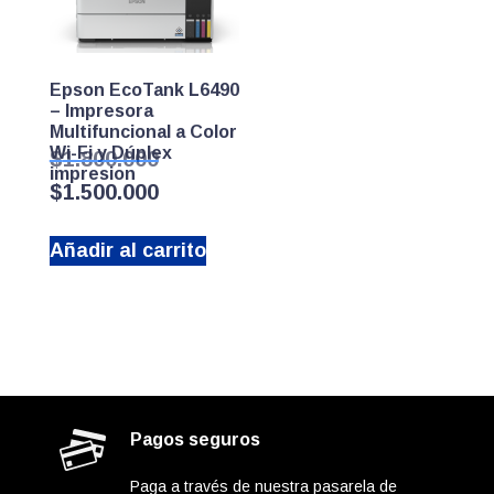
Epson EcoTank L6490
– Impresora
Multifuncional a Color
Wi-Fi y Dúplex
El
$
1.800.000
impresion
precio
El
$
1.500.000
original
precio
era:
actual
$1.800.000.
Añadir al carrito
es:
$1.500.000.
Pagos seguros
Paga a través de nuestra pasarela de