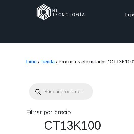
Impr
Inicio
/
Tienda
/ Productos etiquetados “CT13K100
Búsqueda
de
productos
Filtrar por precio
CT13K100