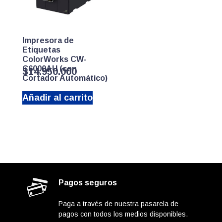
Impresora de
Etiquetas
ColorWorks CW-
C6000AU (con
$
14.950.000
Cortador Automático)
Añadir al carrito
Pagos seguros
Paga a través de nuestra pasarela de
pagos con todos los medios disponibles.