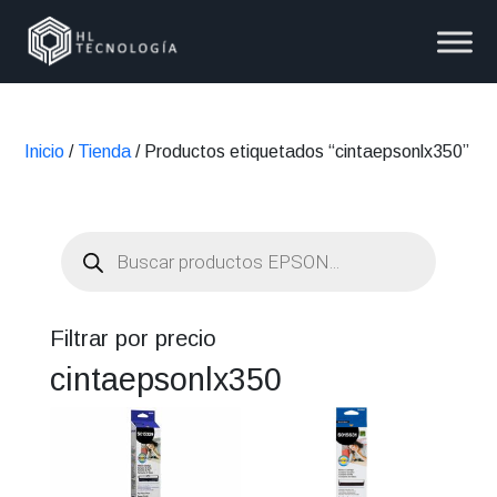
Inicio
/
Tienda
/ Productos etiquetados “cintaepsonlx350”
Búsqueda
de
productos
Filtrar por precio
cintaepsonlx350