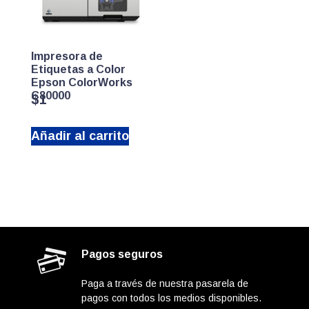
Impresora de
Etiquetas a Color
Epson ColorWorks
C80000
$
1
Añadir al carrito
Pagos seguros
Paga a través de nuestra pasarela de
pagos con todos los medios disponibles.