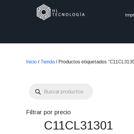
Impr
Inicio
/
Tienda
/ Productos etiquetados “C11CL313
Búsqueda
de
productos
Filtrar por precio
C11CL31301