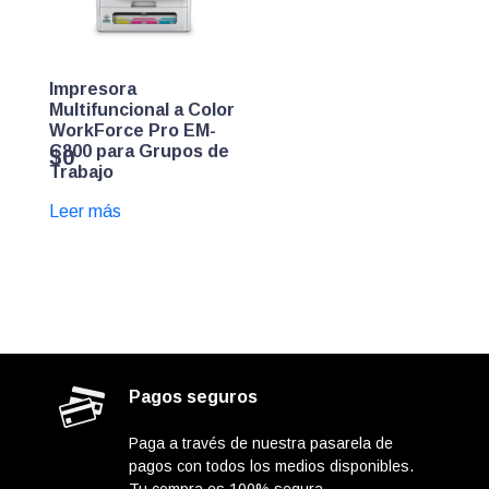
Impresora
Multifuncional a Color
WorkForce Pro EM-
C800 para Grupos de
$
0
Trabajo
Leer más
Pagos seguros
Paga a través de nuestra pasarela de
pagos con todos los medios disponibles.
Tu compra es 100% segura.