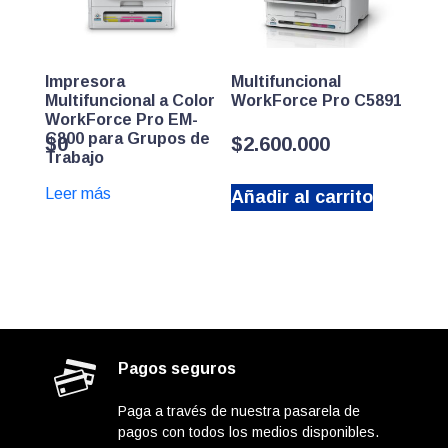
Impresora
Multifuncional
Multifuncional a Color
WorkForce Pro C5891
WorkForce Pro EM-
C800 para Grupos de
$
0
$
2.600.000
Trabajo
Leer más
Añadir al carrito
Pagos seguros
Paga a través de nuestra pasarela de
pagos con todos los medios disponibles.