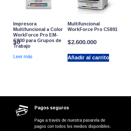
Impresora
Multifuncional
Multifuncional a Color
WorkForce Pro C5891
WorkForce Pro EM-
C800 para Grupos de
$
0
$
2.600.000
Trabajo
Leer más
Añadir al carrito
Pagos seguros
Paga a través de nuestra pasarela de
pagos con todos los medios disponibles.