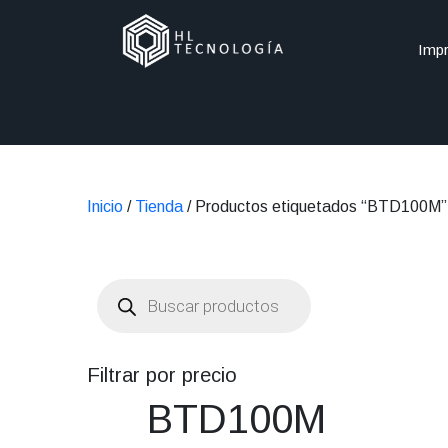
Impr
Inicio
/
Tienda
/ Productos etiquetados “BTD100M”
Búsqueda
de
productos
Filtrar por precio
BTD100M