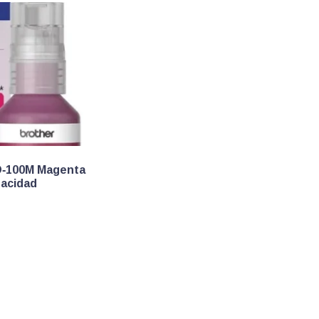
D‑100M Magenta
pacidad