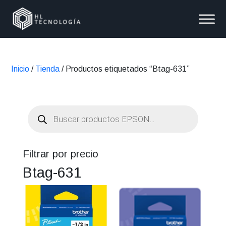
Inicio
/
Tienda
/ Productos etiquetados “Btag-631”
Búsqueda
de
productos
Filtrar por precio
Btag-631