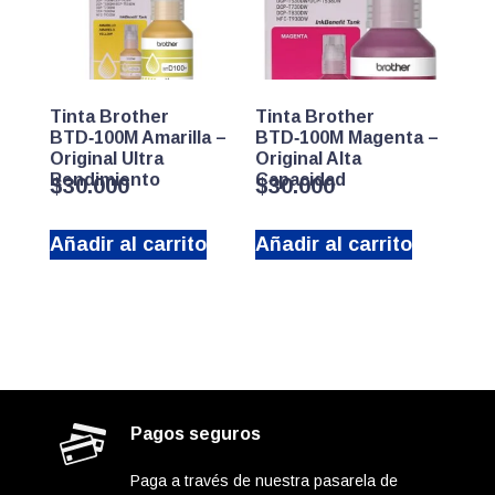
Tinta Brother
Tinta Brother
BTD‑100M Amarilla –
BTD‑100M Magenta –
Original Ultra
Original Alta
Rendimiento
Capacidad
$
30.000
$
30.000
Añadir al carrito
Añadir al carrito
Pagos seguros
Paga a través de nuestra pasarela de