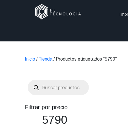
Impr
Inicio
/
Tienda
/ Productos etiquetados “5790”
Búsqueda
de
productos
Filtrar por precio
5790