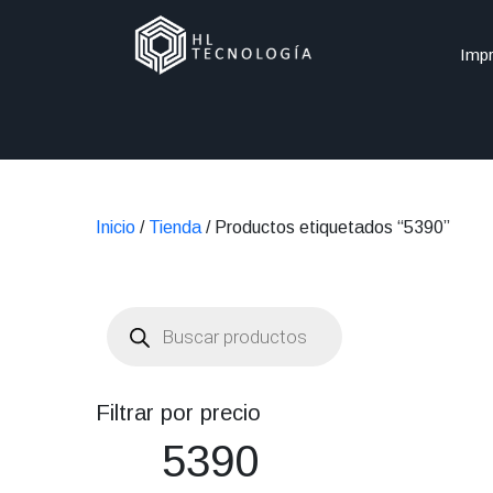
Impr
Inicio
/
Tienda
/ Productos etiquetados “5390”
Búsqueda
de
productos
Filtrar por precio
5390